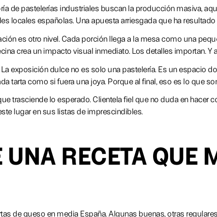
ría de pastelerías industriales buscan la producción masiva, aquí
s locales españolas. Una apuesta arriesgada que ha resultado s
ión es otro nivel. Cada porción llega a la mesa como una pequeñ
cina crea un impacto visual inmediato. Los detalles importan. Y a
La exposición dulce no es solo una pastelería. Es un espacio don
a tarta como si fuera una joya. Porque al final, eso es lo que son
e trasciende lo esperado. Clientela fiel que no duda en hacer c
te lugar en sus listas de imprescindibles.
 UNA RECETA QUE
artas de queso en media España. Algunas buenas, otras regulares, 